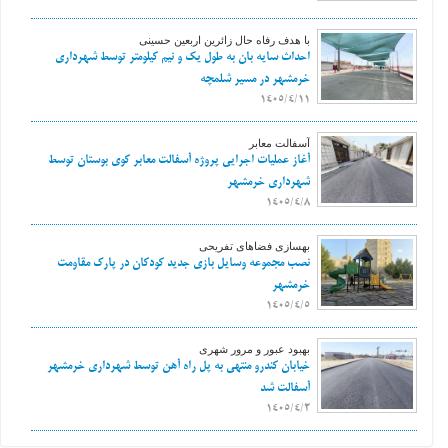
با هدف رفاه حال زائرین اربعین حسینی
احداث سایه بان به طول یک و نیم کیلومتر توسط شهرداری
خرمشهر در مسیر شلمچه
1405/4/11
آسفالت معابر
آغاز عملیات اجرایی پروژه آسفالت معابر کوی بوستان توسط
شهرداری خرمشهر
1405/4/8
بهسازی فضاهای تفریحی
نصب مجموعه وسایل بازی جدید کودکان در پارک مقاومت
خرمشهر
1405/4/5
بهبود عبور و مرور شهری
خیابان کندرو منتهی به پل راه آهن توسط شهرداری خرمشهر
آسفالت شد
1405/4/2